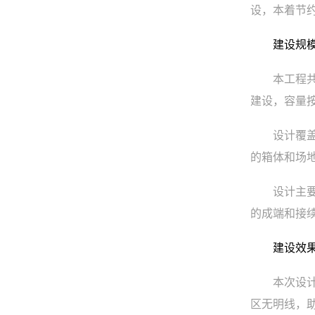
设，本着节
建设规
本工程
建设，容量
设计覆
的箱体和场
设计主
的成端和接
建设效
本次设
区无明线，